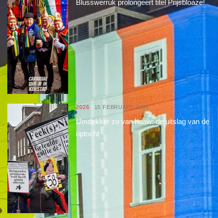
Blusswerruk prolongeert titel Prijsbloaze!
2026
15 FEBRUARI, 2026
Umdekker zo van haaw: de uitslag van de
optocht