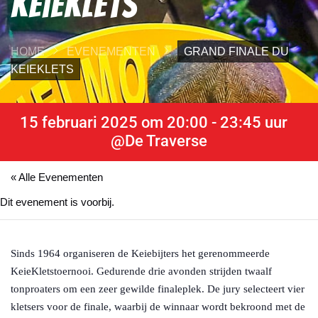
Keieklets
HOME
EVENEMENTEN
GRAND FINALE DU
KEIEKLETS
15 februari 2025 om 20:00
-
23:45
uur
@De Traverse
« Alle Evenementen
Dit evenement is voorbij.
Sinds 1964 organiseren de Keiebijters het gerenommeerde
KeieKletstoernooi. Gedurende drie avonden strijden twaalf
tonproaters om een zeer gewilde finaleplek. De jury selecteert vier
kletsers voor de finale, waarbij de winnaar wordt bekroond met de