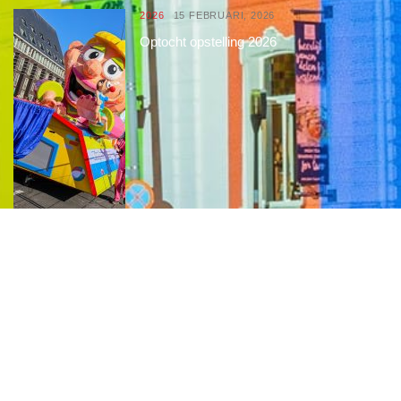
2026
15 FEBRUARI, 2026
Optocht opstelling 2026
Interessante links
Over de Keiebijters
Prins Briek
Contact
Club van 1000