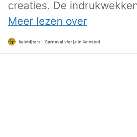
creaties. De indrukwekke
De
Meer lezen over
gezelligste
optocht
van
Keiebijters - Carnaval vier je in Keiestad
het
Zuiden