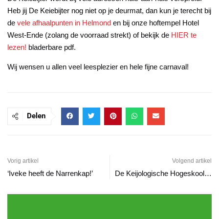
Heb jij De Keiebijter nog niet op je deurmat, dan kun je terecht bij
de
vele afhaalpunten in Helmond
en bij onze hoftempel Hotel
West-Ende (zolang de voorraad strekt) of bekijk de
HIER te
lezen!
bladerbare pdf.
Wij wensen u allen veel leesplezier en hele fijne carnaval!
Delen
Vorig artikel
Volgend artikel
‘Iveke heeft de Narrenkap!’
De Keijologische Hogeskool: een unieke traditie onder leiding van een nieuwe Uuper