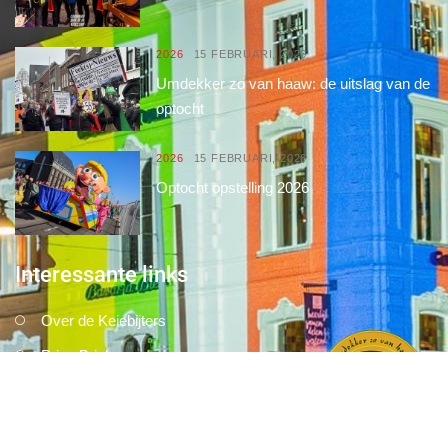
2026
15 FEBRUARI, 2026
Umdekker zo van haaw: de uitslag van de
optocht
2026
15 FEBRUARI, 2026
Optocht opstelling 2026
Interessante links
Over de Keiebijters
Prins Briek
Contact
Club van 1000