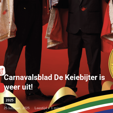
Carnavalsblad De Keiebijter is
weer uit!
2025
25 februari, 2025
Leestijd
< 1
minuut