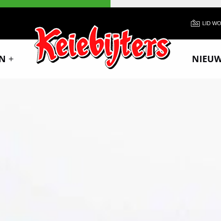
LID W
N
NIEU