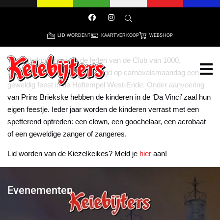
LID WORDEN?
KAARTVERKOOP
WEBSHOP
Voor alle kinderen van de leden van de Club van 1000,
organiseert de commissie Jeugd op carnavalsmaandag een
geweldig feest in de Hoftempel West-Ende. Onder aanvoering
van Prins Briekske hebben de kinderen in de ‘Da Vinci’ zaal hun
eigen feestje. Ieder jaar worden de kinderen verrast met een
spetterend optreden: een clown, een goochelaar, een acrobaat
of een geweldige zanger of zangeres.
Lid worden van de Kiezelkeikes? Meld je
hier
aan!
Evenementen