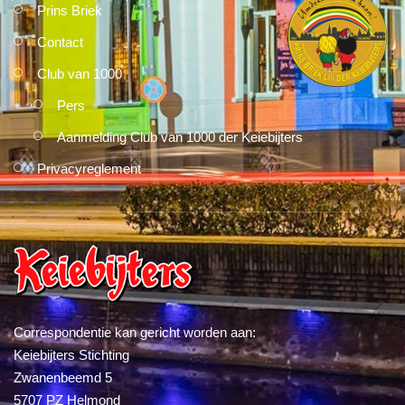
Prins Briek
Contact
Club van 1000
Pers
Aanmelding Club van 1000 der Keiebijters
Privacyreglement
Correspondentie kan gericht worden aan:
Keiebijters Stichting
Zwanenbeemd 5
5707 PZ Helmond