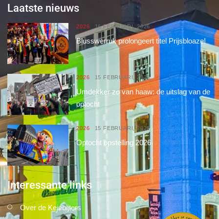
Laatste nieuws
2026
16 FEBRUARI, 2026
Blusswerruk prolongeert titel Prijsbloaze!
2026
15 FEBRUARI, 2026
Umdekker zo van haaw: de uitslag van de
optocht
2026
15 FEBRUARI, 2026
Optocht opstelling 2026
Interessante links
Over de Keiebijters