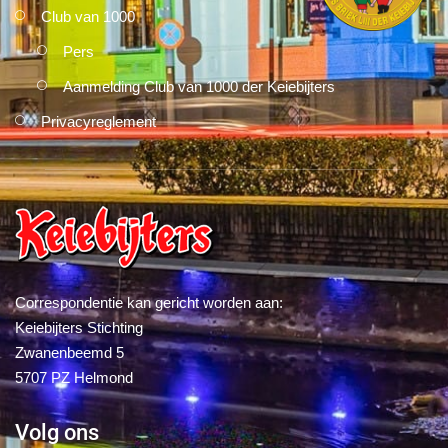
Club van 1000
Pers
Aanmelding Club van 1000 der Keiebijters
Privacyreglement
Correspondentie kan gericht worden aan:
Keiebijters Stichting
Zwanenbeemd 5
5707 PZ Helmond
Volg ons