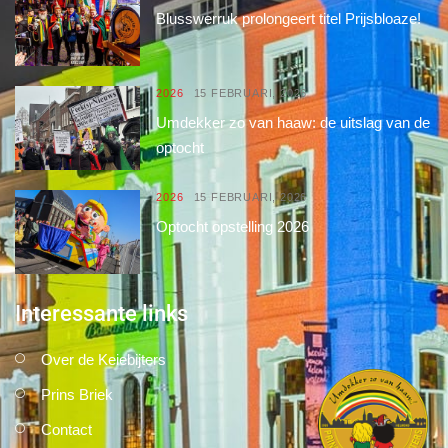
Blusswerruk prolongeert titel Prijsbloaze!
2026
15 FEBRUARI, 2026
Umdekker zo van haaw: de uitslag van de
optocht
2026
15 FEBRUARI, 2026
Optocht opstelling 2026
Interessante links
Over de Keiebijters
Prins Briek
Contact