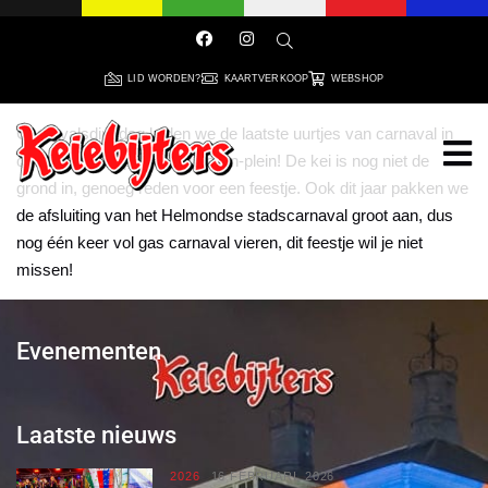
LID WORDEN?
KAARTVERKOOP
WEBSHOP
Carnavalsdinsdag luiden we de laatste uurtjes van carnaval in
om 20.30 uur op het Mizunallen-plein! De kei is nog niet de
grond in, genoeg reden voor een feestje. Ook dit jaar pakken we
de afsluiting van het Helmondse stadscarnaval groot aan, dus
nog één keer vol gas carnaval vieren, dit feestje wil je niet
missen!
Evenementen
Laatste nieuws
2026
16 FEBRUARI, 2026