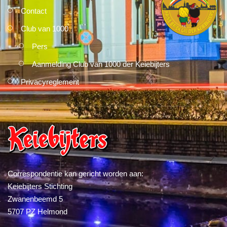
Contact
Club van 1000
Pers
Aanmelding Club van 1000 der Keiebijters
Privacyreglement
Correspondentie kan gericht worden aan:
Keiebijters Stichting
Zwanenbeemd 5
5707 PZ Helmond