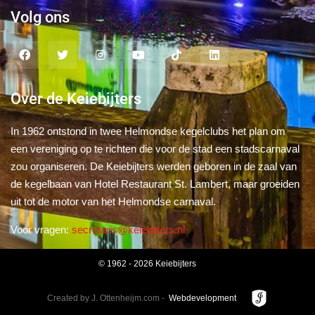
Volg ons
Over de Keiebijters
In 1962 ontstond in twee Helmondse kegelclubs het plan om
een vereniging op te richten die voor de stad een stadscarnaval
zou organiseren. De Keiebijters werden geboren in de zaal van
de kegelbaan van Hotel Restaurant St. Lambert, maar groeiden
uit tot de motor van het Helmondse carnaval.
Voor vragen:
secretaris@keiebijters.nl
© 1962 - 2026 Keiebijters
Created by J. Ottenheijm.com -
Webdevelopment