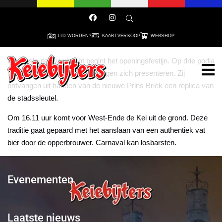
LID WORDEN?
KAARTVERKOOP
WEBSHOP
Na de sleuteloverdracht begint het openingsfestijn. Op drie podia
mogen alle carnavalsverenigingen zich presenteren. Zij
ontvangen uit handen van de nieuwe Prins Briek een replica van
de stadssleutel.
Om 16.11 uur komt voor West-Ende de Kei uit de grond. Deze
traditie gaat gepaard met het aanslaan van een authentiek vat
bier door de opperbrouwer. Carnaval kan losbarsten.
Evenementen
Laatste nieuws