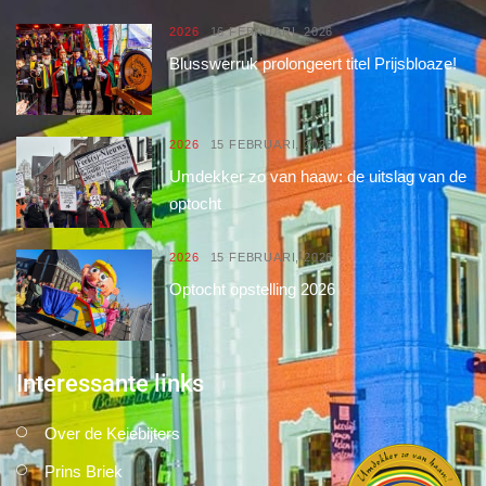
2026
16 FEBRUARI, 2026
Blusswerruk prolongeert titel Prijsbloaze!
2026
15 FEBRUARI, 2026
Umdekker zo van haaw: de uitslag van de
optocht
2026
15 FEBRUARI, 2026
Optocht opstelling 2026
Interessante links
Over de Keiebijters
Prins Briek