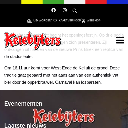
LID WORDEN?
KAARTVERKOOP
WEBSHOP
Na de sleuteloverdracht begint het openingsfestijn. Op drie podia
mogen alle carnavalsverenigingen zich presenteren. Zij
ontvangen uit handen van de nieuwe Prins Briek een replica van
de stadssleutel.
Om 16.11 uur komt voor West-Ende de Kei uit de grond. Deze
traditie gaat gepaard met het aanslaan van een authentiek vat
bier door de opperbrouwer. Carnaval kan losbarsten.
Evenementen
Laatste nieuws