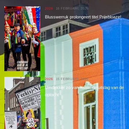
2026
16 FEBRUARI, 2026
Blusswerruk prolongeert titel Prijsbloaze!
2026
15 FEBRUARI, 2026
Umdekker zo van haaw: de uitslag van de
optocht