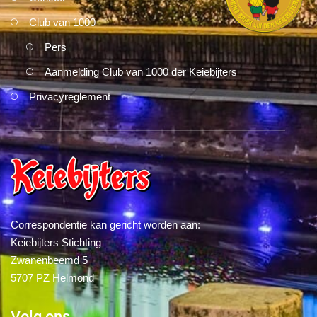
Club van 1000
Pers
Aanmelding Club van 1000 der Keiebijters
Privacyreglement
Correspondentie kan gericht worden aan:
Keiebijters Stichting
Zwanenbeemd 5
5707 PZ Helmond
Volg ons