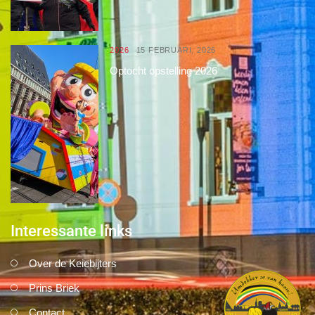
2026
15 FEBRUARI, 2026
Optocht opstelling 2026
Interessante links
Over de Keiebijters
Prins Briek
Contact