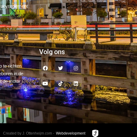
vacyreglement
Volg ons
 te richten
eboren in de
ot de motor
Created by J. Ottenheijm.com -
Webdevelopment