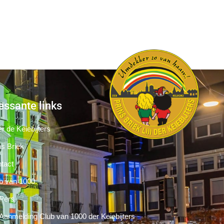
essante links
r de Keiebijters
ns Briek
tact
b van 1000
Pers
Aanmelding Club van 1000 der Keiebijters