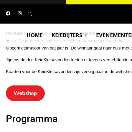
Het KeieKletstoernooi is een gerenommeerd toernooi dat al sinds 1
HOME
KEIEBIJTERS
EVENEMENTE
finale. De jury beslist welke vier kletsers doorgaan naar de finale
Opperkletsmajoor van dat jaar is. De winnaar gaat naar huis met 
Tijdens de drie KeieKletsavonden treden er tevens verschillende
Kaarten voor de KeieKletsavonden zijn verkrijgbaar in de websho
Webshop
Programma