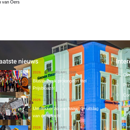
n van Oers
aatste nieuws
Inter
2026
16 FEBRUARI, 2026
Ove
Blusswerruk prolongeert titel
Pri
Prijsbloaze!
Con
2026
15 FEBRUARI, 2026
Clu
Umdekker zo van haaw: de uitslag
van de optocht
2026
15 FEBRUARI, 2026