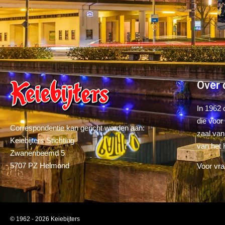
Over 
In 1962 
die voor
Correspondentie kan gericht worden aan:
zaal van
Keiebijters Stichting
van het
Zwanenbeemd 5
5707 PZ Helmond
Voor vr
© 1962 - 2026 Keiebijters