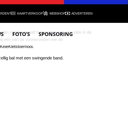
ORDEN?
KAARTVERKOOP
WEBSHOP
ADVERTEREN
den strijden twaalf tonproaters om een plek in de
WS
FOTO’S
SPONSORING
t bij één van de vooravonden wie de
KeieKletstoernooi.
ellig bal met een swingende band.