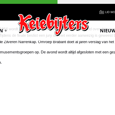
LID W
964 wordt georganiseerd door de Keiebijters. Verdeeld over drie avon
N
NIEU
. Tijdens de finale beslist een jury die niet eerder aanwezig is gewees
de Zilveren Narrenkap. Omroep Brabant doet al jaren verslag van het 
 amusementsgroepen op. De avond wordt altijd afgesloten met een gez
p.