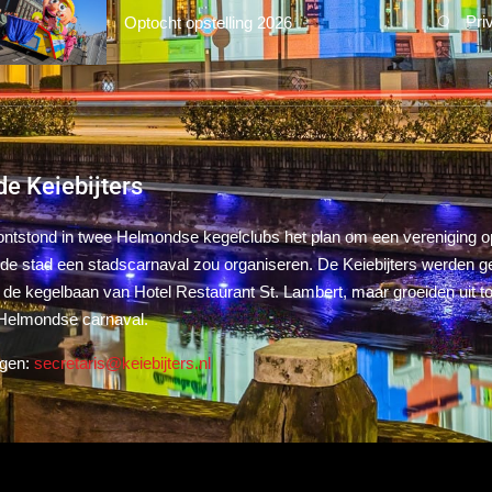
Pri
Optocht opstelling 2026
de Keiebijters
ontstond in twee Helmondse kegelclubs het plan om een vereniging op
 de stad een stadscarnaval zou organiseren. De Keiebijters werden g
 de kegelbaan van Hotel Restaurant St. Lambert, maar groeiden uit t
 Helmondse carnaval.
agen:
secretaris@keiebijters.nl