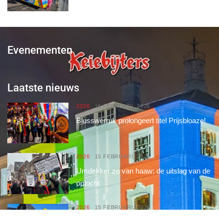
Evenementen
Laatste nieuws
2026
16 FEBRUARI, 2026
Blusswerruk prolongeert titel Prijsbloaze!
2026
15 FEBRUARI, 2026
Umdekker zo van haaw: de uitslag van de
optocht
2026
15 FEBRUARI, 2026