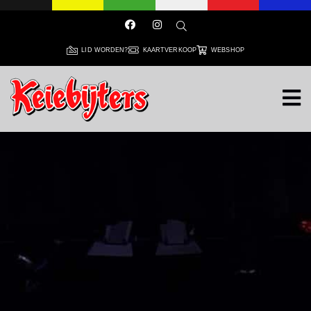
LID WORDEN?
KAARTVERKOOP
WEBSHOP