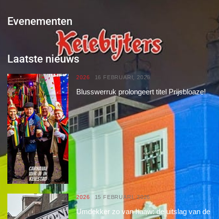
Evenementen
Laatste nieuws
2026
16 FEBRUARI, 2026
Blusswerruk prolongeert titel Prijsbloaze!
2026
15 FEBRUARI, 2026
Umdekker zo van haaw: de uitslag van de