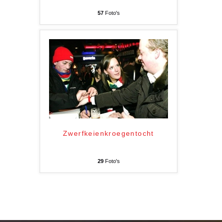
57
Foto's
Zwerfkeienkroegentocht
29
Foto's