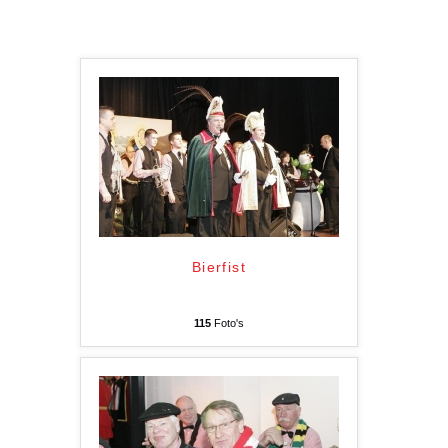
Bierfist
115
Foto's