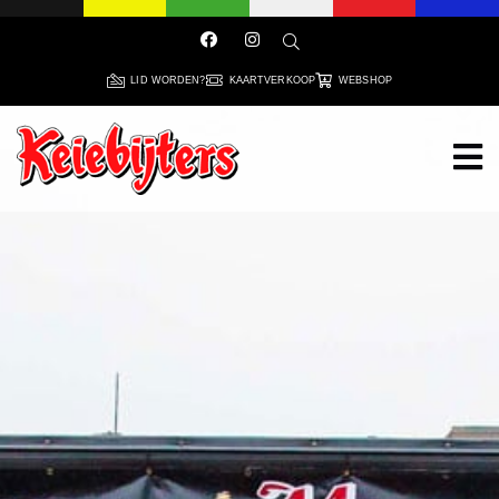
LID WORDEN?
KAARTVERKOOP
WEBSHOP