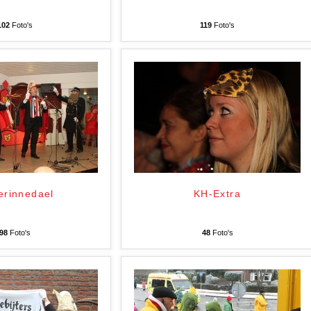
102
Foto's
119
Foto's
erinnedael
KH-Extra
98
Foto's
48
Foto's