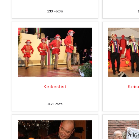
133
Foto's
Keikesfist
Keis
112
Foto's