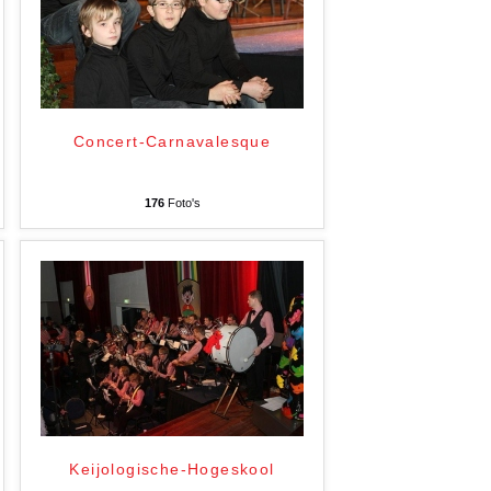
Concert-Carnavalesque
176
Foto's
Keijologische-Hogeskool