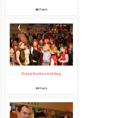
60
Foto's
Kiezelkeikesmiddag
14
Foto's