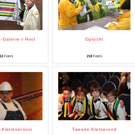
-Galerie-t-Hool
Optocht
12
Foto's
218
Foto's
-Kletstoernooi
Tweede-Kletsavond