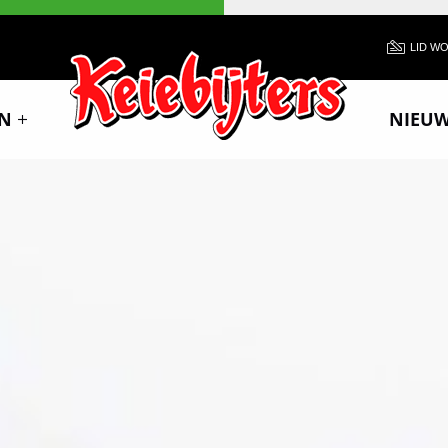
LID W
N
NIEU