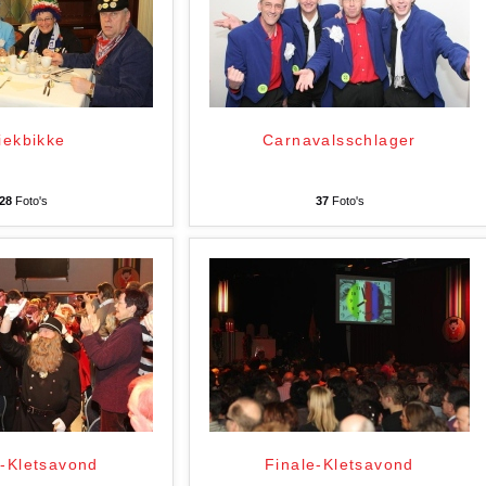
iekbikke
Carnavalsschlager
28
Foto's
37
Foto's
e-Kletsavond
Finale-Kletsavond