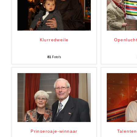
Klurredweile
Openlucht
81
Foto's
Prinseroaje-winnaar
Talenten