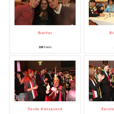
Bierfist
Br
158
Foto's
Derde-Kletsavond
Eerst