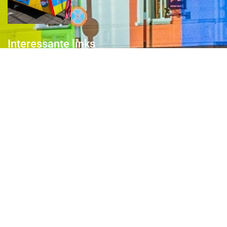
Interessante links
Over de Keiebijters
Prins Briek
Contact
Club van 1000
Pers
Aanmelding Club van 1000 der Keiebijters
Privacyreglement