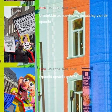
2026
15 FEBRUARI, 2026
Umdekker zo van haaw: de uitslag van de
optocht
2026
15 FEBRUARI, 2026
Optocht opstelling 2026