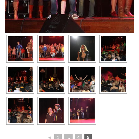
◄
1
...
4
5