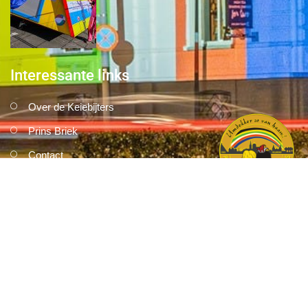
Interessante links
Over de Keiebijters
Prins Briek
Contact
Club van 1000
Pers
Aanmelding Club van 1000 der Keiebijters
Privacyreglement