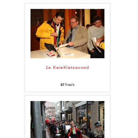
1e KeieKletsavond
67
Foto's