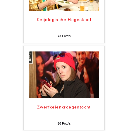
Keijologische Hogeskool
73
Foto's
Zwerfkeienkroegentocht
50
Foto's