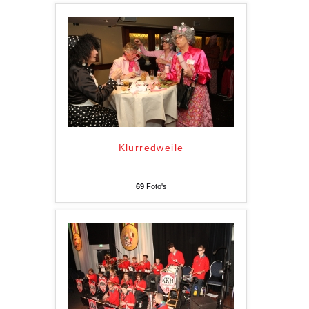
Klurredweile
69
Foto's