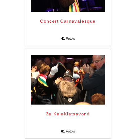
Concert Carnavalesque
41
Foto's
3e KeieKletsavond
61
Foto's