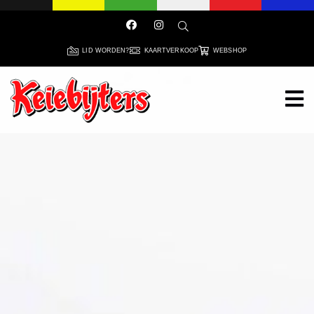
LID WORDEN?
KAARTVERKOOP
WEBSHOP