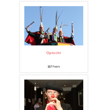
Optocht
117
Foto's