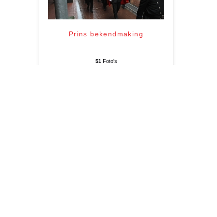
Prins bekendmaking
51
Foto's
Carnavalsschlager
52
Foto's