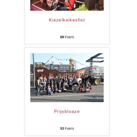
Kiezelkeikesfist
69
Foto's
Prijsbloaze
53
Foto's