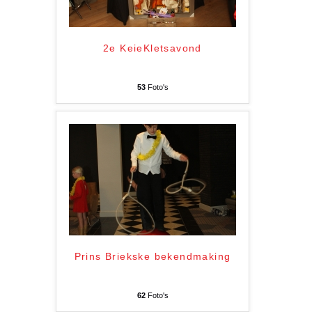
2e KeieKletsavond
53
Foto's
Prins Briekske bekendmaking
62
Foto's