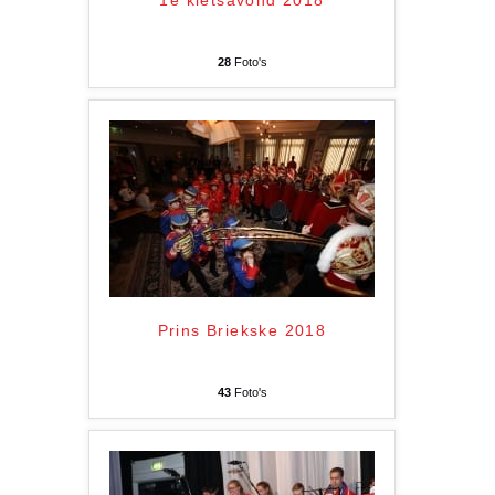
1e kletsavond 2018
28
Foto's
Prins Briekske 2018
43
Foto's