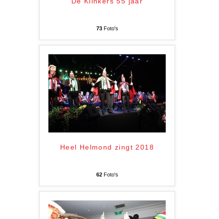
De Klinkers 55 jaar
73
Foto's
Heel Helmond zingt 2018
62
Foto's