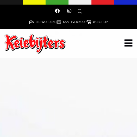
LID WORDEN?
KAARTVERKOOP
WEBSHOP