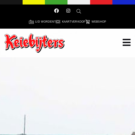
LID WORDEN?
KAARTVERKOOP
WEBSHOP