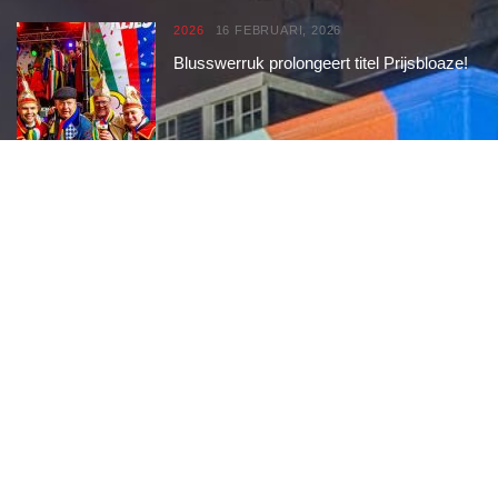
2026
16 FEBRUARI, 2026
Blusswerruk prolongeert titel Prijsbloaze!
2026
15 FEBRUARI, 2026
Umdekker zo van haaw: de uitslag van de
optocht