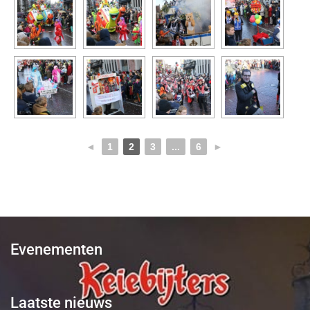
◄
1
2
3
...
6
►
Evenementen
Laatste nieuws