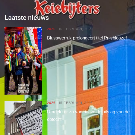
Laatste nieuws
2026
16 FEBRUARI, 2026
Blusswerruk prolongeert titel Prijsbloaze!
2026
15 FEBRUARI, 2026
Umdekker zo van haaw: de uitslag van de
optocht