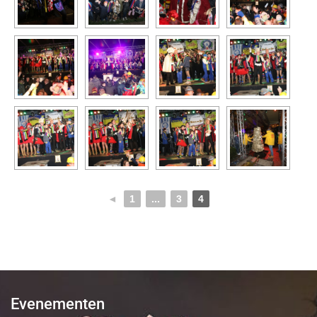
◄
1
...
3
4
Evenementen