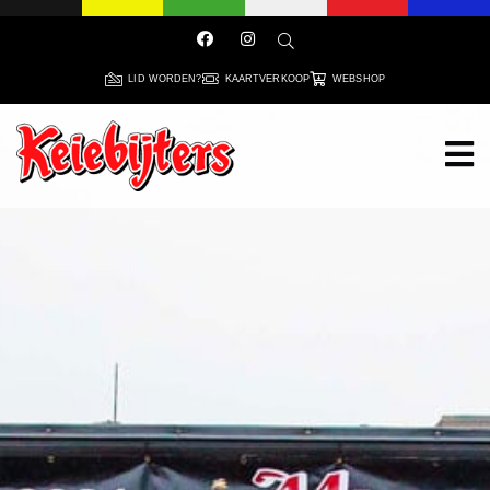
LID WORDEN?
KAARTVERKOOP
WEBSHOP