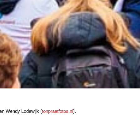
 en Wendy Lodewijk (
tonpraatfotos.nl
).