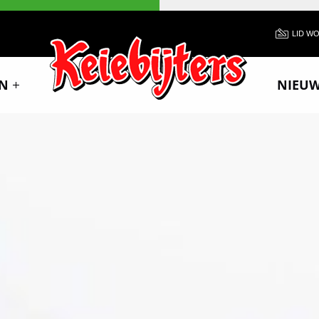
LID W
N
NIEU