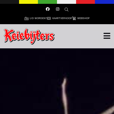
LID WORDEN?
KAARTVERKOOP
WEBSHOP