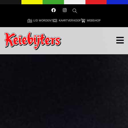
LID WORDEN?
KAARTVERKOOP
WEBSHOP