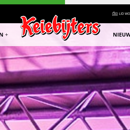
LID W
N
NIEU