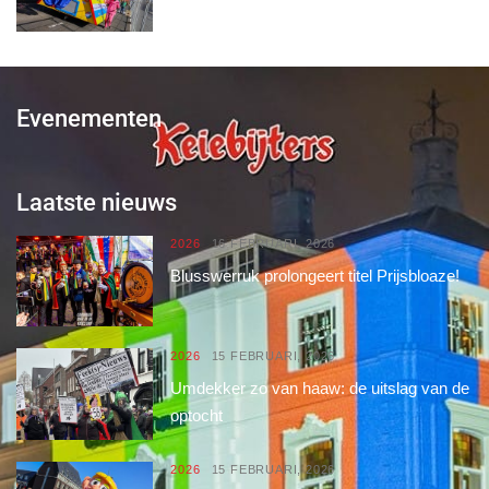
Evenementen
Laatste nieuws
2026
16 FEBRUARI, 2026
Blusswerruk prolongeert titel Prijsbloaze!
2026
15 FEBRUARI, 2026
Umdekker zo van haaw: de uitslag van de
optocht
2026
15 FEBRUARI, 2026