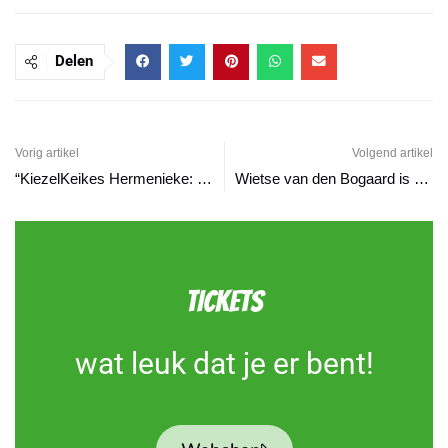
Delen
Vorig artikel
Volgend artikel
“KiezelKeikes Hermenieke: 44 jaar muziek, vriendschap en carnaval!”
Wietse van den Bogaard is Prins Briek LIII!
TICKETS
wat leuk dat je er bent!