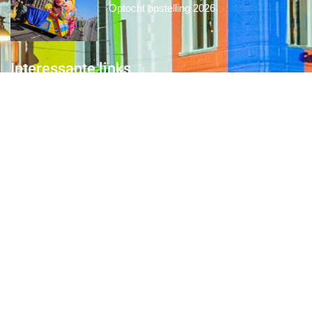
Optocht opstelling 2026
Interessante links
Over de Keiebijters
Prins Briek
Contact
Club van 1000
Pers
Aanmelding Club van 1000 der Keiebijters
Privacyreglement