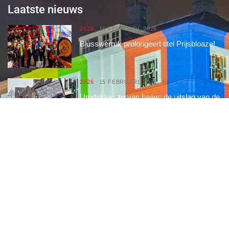
Laatste nieuws
2026
16 FEBRUARI, 2026
Blusswerruk prolongeert titel Prijsbloaze!
2026
15 FEBRUARI, 2026
Umdekker zo van haaw: de uitslag van de
optocht
2026
15 FEBRUARI, 2026
Optocht opstelling 2026
Interessante links
Over de Keiebijters