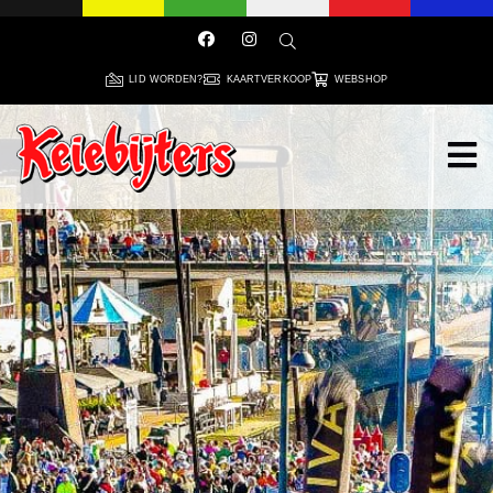
LID WORDEN?
KAARTVERKOOP
WEBSHOP