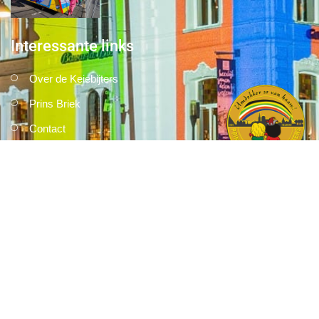
Interessante links
Over de Keiebijters
Prins Briek
Contact
Club van 1000
Pers
Aanmelding Club van 1000 der Keiebijters
Privacyreglement