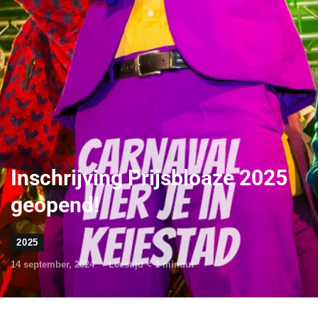
Inschrijving Prijsbloaze 2025
geopend!
2025
14 september, 2024
Leestijd
< 1
minuut