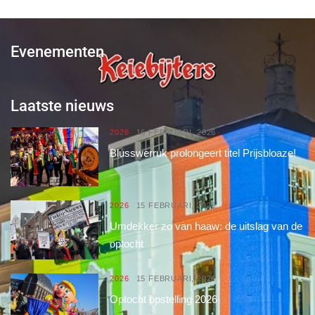
Evenementen
Laatste nieuws
2026
16 FEBRUARI, 2026
Blusswerruk prolongeert titel Prijsbloaze!
2026
15 FEBRUARI, 2026
Umdekker zo van haaw: de uitslag van de
optocht
2026
15 FEBRUARI, 2026
Optocht opstelling 2026