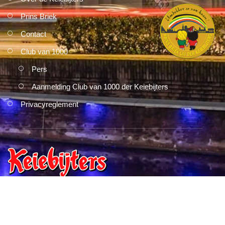
Prins Briek
Contact
Club van 1000
Pers
Aanmelding Club van 1000 der Keiebijters
Privacyreglement
Correspondentie kan gericht worden aan:
Keiebijters Stichting
Zwanenbeemd 5