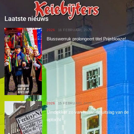
Laatste nieuws
2026
16 FEBRUARI, 2026
Blusswerruk prolongeert titel Prijsbloaze!
2026
15 FEBRUARI, 2026
Umdekker zo van haaw: de uitslag van de
optocht