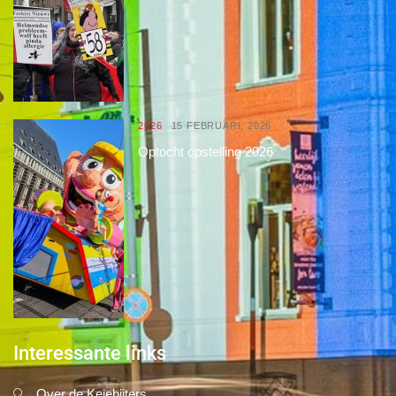
2026
15 FEBRUARI, 2026
Optocht opstelling 2026
Interessante links
Over de Keiebijters