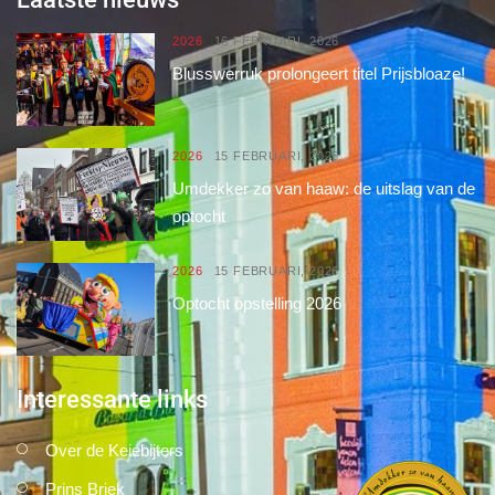
2026
16 FEBRUARI, 2026
Blusswerruk prolongeert titel Prijsbloaze!
2026
15 FEBRUARI, 2026
Umdekker zo van haaw: de uitslag van de
optocht
2026
15 FEBRUARI, 2026
Optocht opstelling 2026
Interessante links
Over de Keiebijters
Prins Briek