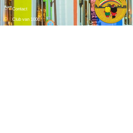
Contact
Club van 1000
Pers
Aanmelding Club van 1000 der Keiebijters
Privacyreglement
Correspondentie kan gericht worden aan:
Keiebijters Stichting
Zwanenbeemd 5
5707 PZ Helmond