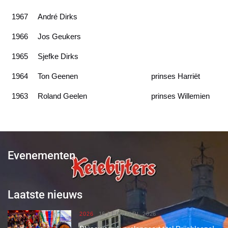
1967
André Dirks
1966
Jos Geukers
1965
Sjefke Dirks
1964
Ton Geenen
prinses Harriët
1963
Roland Geelen
prinses Willemien
Evenementen
Laatste nieuws
2026
16 FEBRUARI, 2026