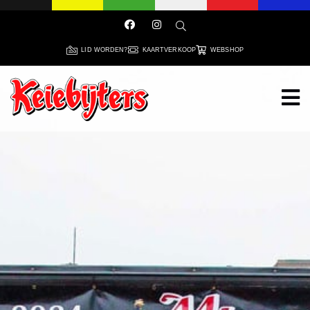
LID WORDEN?
KAARTVERKOOP
WEBSHOP