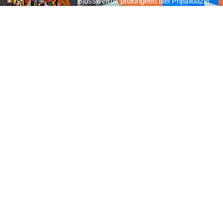
Blusswerruk prolongeert titel Prijsbloaze!
2026
15 FEBRUARI, 2026
Umdekker zo van haaw: de uitslag van de
optocht
2026
15 FEBRUARI, 2026
Optocht opstelling 2026
Interessante links
Over de Keiebijters
Prins Briek
Contact
Club van 1000