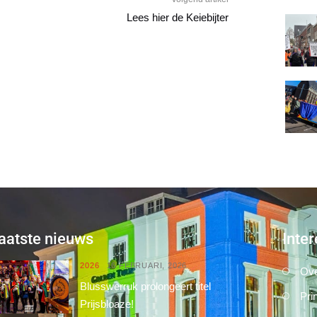
Lees hier de Keiebijter
aatste nieuws
Inter
2026
16 FEBRUARI, 2026
Ove
Blusswerruk prolongeert titel
Pri
Prijsbloaze!