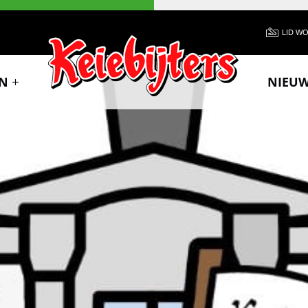
LID W
N
NIEU