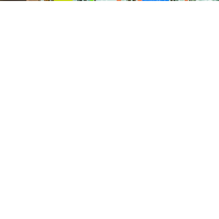
Con
2026
15 FEBRUARI, 2026
Clu
Umdekker zo van haaw: de uitslag
van de optocht
2026
15 FEBRUARI, 2026
Pri
Optocht opstelling 2026
de Keiebijters
ontstond in twee Helmondse kegelclubs het plan om een vereniging op
 de stad een stadscarnaval zou organiseren. De Keiebijters werden g
 de kegelbaan van Hotel Restaurant St. Lambert, maar groeiden uit t
 Helmondse carnaval.