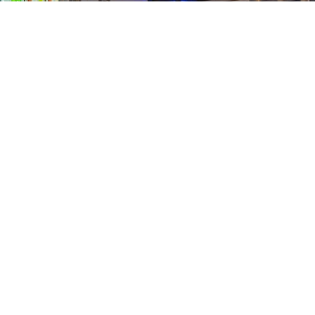
tact
b van 1000
Pers
Aanmelding Club van 1000 der Keiebijters
vacyreglement
Volg ons
 te richten
eboren in de
ot de motor