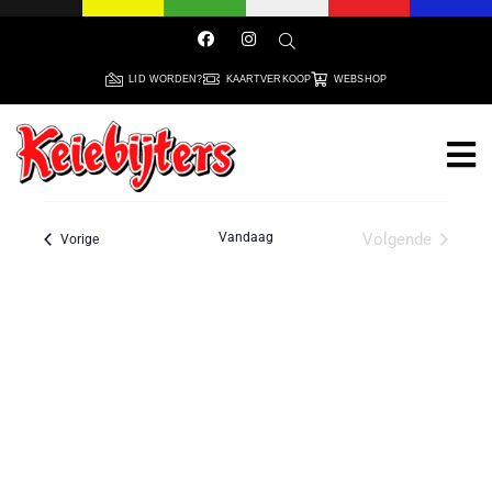
LID WORDEN?
KAARTVERKOOP
WEBSHOP
Vandaag
Volgende
Evenementen
Vorige
Evenemente