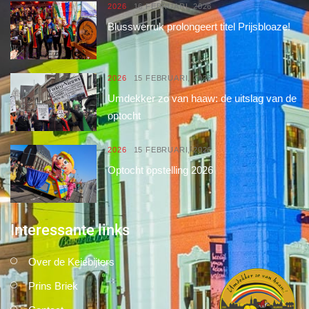
2026
16 FEBRUARI, 2026
Blusswerruk prolongeert titel Prijsbloaze!
2026
15 FEBRUARI, 2026
Umdekker zo van haaw: de uitslag van de
optocht
2026
15 FEBRUARI, 2026
Optocht opstelling 2026
Interessante links
Over de Keiebijters
Prins Briek