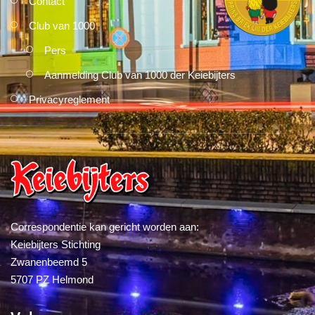
Contact
Club van 1000
Pers
Aanmelding Club van 1000 der Keiebijters
Privacyreglement
Correspondentie kan gericht worden aan:
Keiebijters Stichting
Zwanenbeemd 5
5707 PZ Helmond