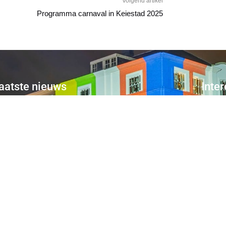
Volgend artikel
Programma carnaval in Keiestad 2025
aatste nieuws
Inter
2026
16 FEBRUARI, 2026
Ove
Blusswerruk prolongeert titel
Pri
Prijsbloaze!
Con
2026
15 FEBRUARI, 2026
Clu
Umdekker zo van haaw: de uitslag
van de optocht
2026
15 FEBRUARI, 2026
Pri
Optocht opstelling 2026