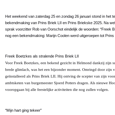
Het weekend van zaterdag 25 en zondag 26 januari stond in het tek
bekendmaking van Prins Briek LII en Prins Briekske 2025. Na weke
sprak voorzitter Rob van Oorschot eindelijk de woorden:
“Freek Bo
nog een bekendmaking: Marijn Coolen werd uitgeroepen tot Prins
Freek Boetzkes als stralende Prins Briek LII
Voor Freek Boetzkes, een bekend gezicht in Helmond dankzij zijn suc
brede glimlach, was het een bijzonder moment. Omringd door zijn vr
geïnstalleerd als Prins Briek LII. Hij ontving de scepter van zijn v
ambtsketen van burgemeester Sjoerd Potters dragen. Als nieuwe Hoo
vooropgaan bij alle feestelijke activiteiten die nog zullen volgen.
“Mijn hart ging tekeer”