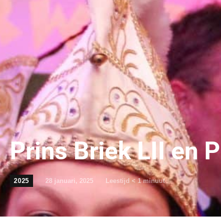
Prins Briek LII en 
2025
28 januari, 2025
Leestijd
< 1
minuut