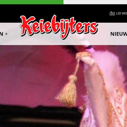
LID W
N
NIEU