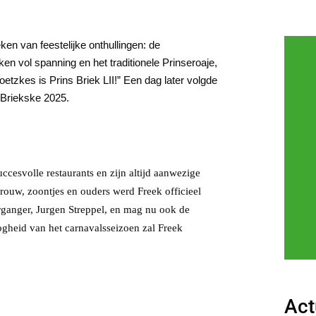
en van feestelijke onthullingen: de
n vol spanning en het traditionele Prinseroaje,
etzkes is Prins Briek LII!”
Een dag later volgde
 Briekske 2025.
cesvolle restaurants en zijn altijd aanwezige
ouw, zoontjes en ouders werd Freek officieel
oorganger, Jurgen Streppel, en mag nu ook de
gheid van het carnavalsseizoen zal Freek
Act