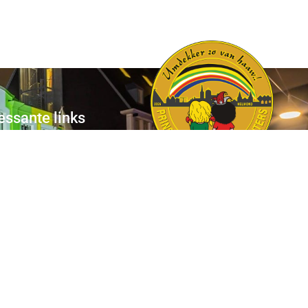
essante links
r de Keiebijters
ns Briek
tact
b van 1000
Pers
Aanmelding Club van 1000 der Keiebijters
vacyreglement