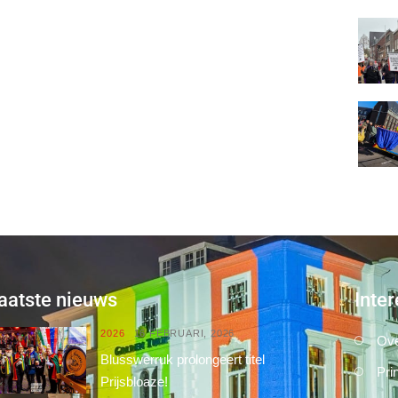
aatste nieuws
Inter
2026
16 FEBRUARI, 2026
Ove
Blusswerruk prolongeert titel
Pri
Prijsbloaze!