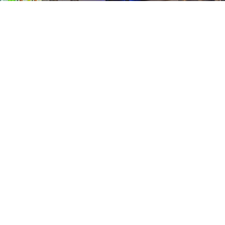
tact
b van 1000
Pers
Aanmelding Club van 1000 der Keiebijters
vacyreglement
Volg ons
 te richten
eboren in de
ot de motor