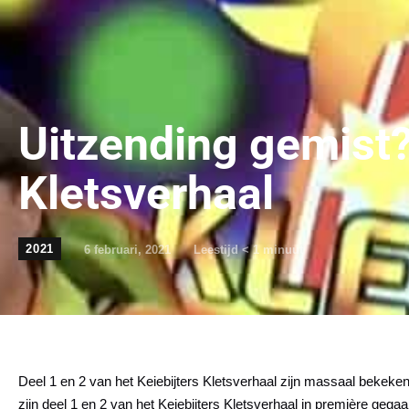
Uitzending gemist? 
Kletsverhaal
2021
6 februari, 2021
Leestijd
< 1
minuut
Deel 1 en 2 van het Keiebijters Kletsverhaal zijn massaal bekeken
zijn deel 1 en 2 van het Keiebijters Kletsverhaal in première gega