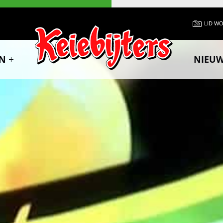
LID W
N
NIEU