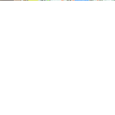
Con
2026
15 FEBRUARI, 2026
Clu
Umdekker zo van haaw: de uitslag
van de optocht
2026
15 FEBRUARI, 2026
Pri
Optocht opstelling 2026
de Keiebijters
ontstond in twee Helmondse kegelclubs het plan om een vereniging op
 de stad een stadscarnaval zou organiseren. De Keiebijters werden g
 de kegelbaan van Hotel Restaurant St. Lambert, maar groeiden uit t
 Helmondse carnaval.