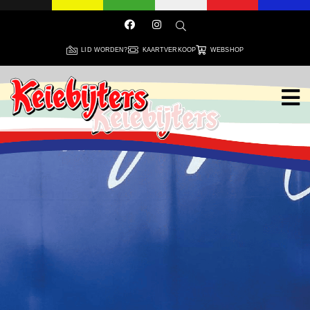
LID WORDEN?
KAARTVERKOOP
WEBSHOP