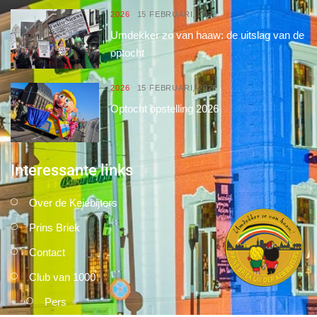
2026
15 FEBRUARI, 2026
Umdekker zo van haaw: de uitslag van de
optocht
2026
15 FEBRUARI, 2026
Optocht opstelling 2026
Interessante links
Over de Keiebijters
Prins Briek
Contact
Club van 1000
Pers