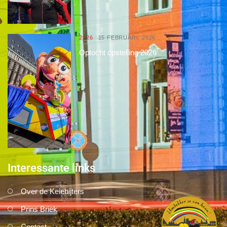
2026
15 FEBRUARI, 2026
Optocht opstelling 2026
Interessante links
Over de Keiebijters
Prins Briek
Contact