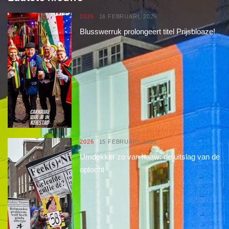
2026
16 FEBRUARI, 2026
Blusswerruk prolongeert titel Prijsbloaze!
2026
15 FEBRUARI, 2026
Umdekker zo van haaw: de uitslag van de
optocht