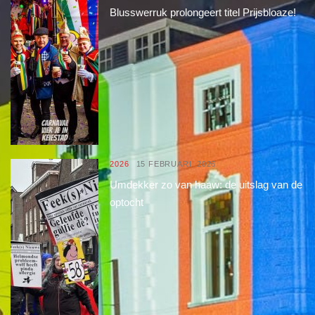
Blusswerruk prolongeert titel Prijsbloaze!
2026
15 FEBRUARI, 2026
Umdekker zo van haaw: de uitslag van de
optocht