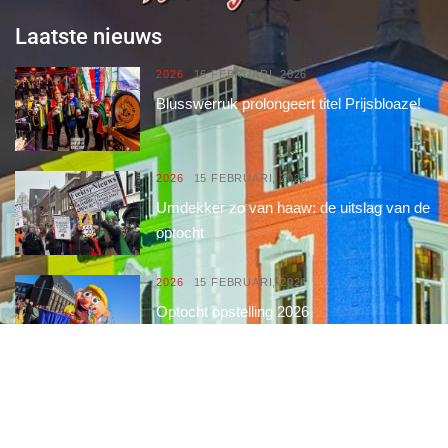
Laatste nieuws
2026
16 FEBRUARI, 2026
Blusswerruk prolongeert titel Prijsbloaze!
2026
15 FEBRUARI, 2026
Umdekker zo van haaw: de uitslag van de
optocht
2026
15 FEBRUARI, 2026
Optocht opstelling 2026
Interessante links
Over de Keiebijters