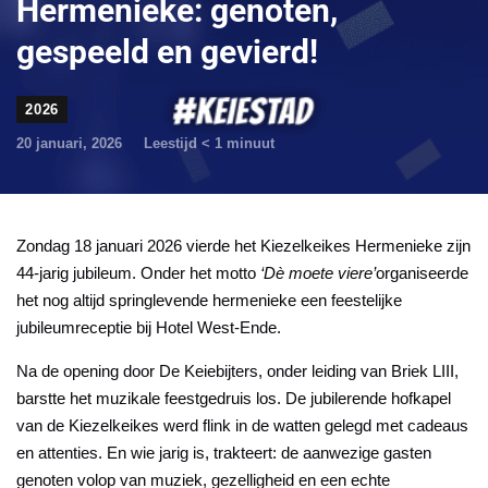
Hermenieke: genoten,
gespeeld en gevierd!
2026
20 januari, 2026
Leestijd
< 1
minuut
Zondag 18 januari 2026 vierde het
Kiezelkeikes Hermenieke
zijn
44-jarig jubileum. Onder het motto
‘Dè moete viere’
organiseerde
het nog altijd springlevende hermenieke een feestelijke
jubileumreceptie bij Hotel West-Ende.
Na de opening door
De Keiebijters
, onder leiding van
Briek LIII
,
barstte het muzikale feestgedruis los. De jubilerende hofkapel
van de Kiezelkeikes werd flink in de watten gelegd met cadeaus
en attenties. En wie jarig is, trakteert: de aanwezige gasten
genoten volop van muziek, gezelligheid en een echte