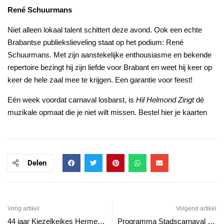
René Schuurmans
Niet alleen lokaal talent schittert deze avond. Ook een echte
Brabantse publiekslieveling staat op het podium:
René
Schuurmans
. Met zijn aanstekelijke enthousiasme en bekende
repertoire bezingt hij zijn liefde voor Brabant en weet hij keer op
keer de hele zaal mee te krijgen. Een garantie voor feest!
Eén week voordat carnaval losbarst, is
Hil Helmond Zingt
dé
muzikale opmaat die je niet wilt missen. Bestel hier je kaarten
Delen
Vorig artikel
Volgend artikel
44 jaar Kiezelkeikes Hermenieke: genoten, gespeeld en gevierd!
Programma Stadscarnaval Keiestad 2026