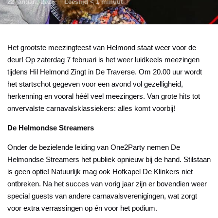
22 januari, 2026
Leestijd
< 1
minuut
Het grootste meezingfeest van Helmond staat weer voor de
deur! Op zaterdag 7 februari is het weer luidkeels meezingen
tijdens
Hil Helmond Zingt
in
De Traverse
. Om 20.00 uur wordt
het startschot gegeven voor een avond vol gezelligheid,
herkenning en vooral héél veel meezingers. Van grote hits tot
onvervalste carnavalsklassiekers: alles komt voorbij!
De Helmondse Streamers
Onder de bezielende leiding van
One2Party
nemen
De
Helmondse Streamers
het publiek opnieuw bij de hand. Stilstaan
is geen optie! Natuurlijk mag ook
Hofkapel De Klinkers
niet
ontbreken. Na het succes van vorig jaar zijn er bovendien weer
special guests van andere carnavalsverenigingen, wat zorgt
voor extra verrassingen op én voor het podium.