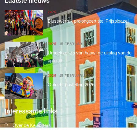
Laatste nieuws
2026
16 FEBRUARI, 2026
Blusswerruk prolongeert titel Prijsbloaze!
2026
15 FEBRUARI, 2026
Umdekker zo van haaw: de uitslag van de
optocht
2026
15 FEBRUARI, 2026
Optocht opstelling 2026
Interessante links
Over de Keiebijters
Prins Briek