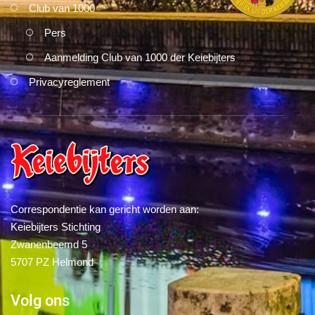
Club van 1000
Pers
Aanmelding Club van 1000 der Keiebijters
Privacyreglement
Correspondentie kan gericht worden aan:
Keiebijters Stichting
Zwanenbeemd 5
5707 PZ Helmond
Volg ons