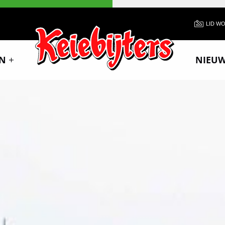
LID W
N
NIEU