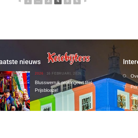
◄
1
...
3
4
5
6
►
aatste nieuws
Inter
2026
16 FEBRUARI, 2026
Ove
Blusswerruk prolongeert titel
Pri
Prijsbloaze!
Con
Clu