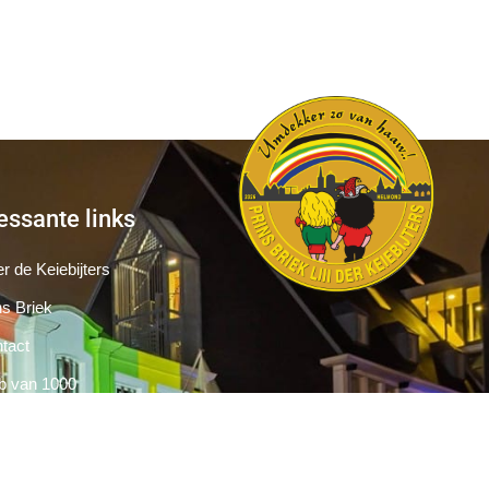
essante links
r de Keiebijters
ns Briek
tact
b van 1000
Pers
Aanmelding Club van 1000 der Keiebijters