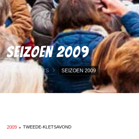
Seizoen 2009
HOME
FOTO’S
SEIZOEN 2009
2009
TWEEDE-KLETSAVOND
»