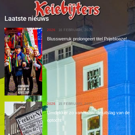
Laatste nieuws
2026
16 FEBRUARI, 2026
Blusswerruk prolongeert titel Prijsbloaze!
2026
15 FEBRUARI, 2026
Umdekker zo van haaw: de uitslag van de
optocht