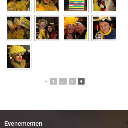
◄
1
...
3
4
Evenementen