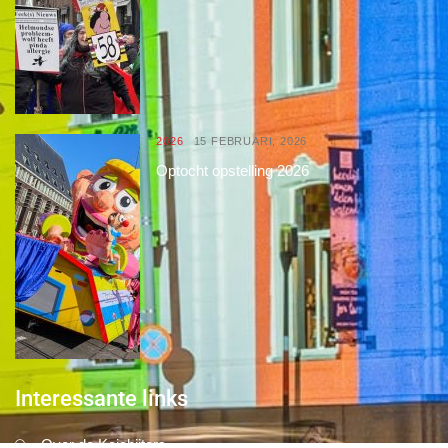
2026
15 FEBRUARI, 2026
Optocht opstelling 2026
Interessante links
Over de Keiebijters