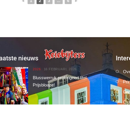
◄
1
2
3
...
6
►
aatste nieuws
Inter
2026
16 FEBRUARI, 2026
Ove
Blusswerruk prolongeert titel
Pri
Prijsbloaze!
Con
Clu