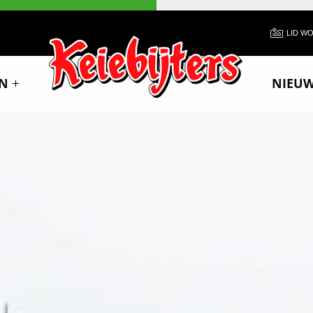
LID W
N
NIEU