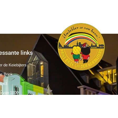
essante links
r de Keiebijters
ns Briek
tact
b van 1000
Pers
Aanmelding Club van 1000 der Keiebijters