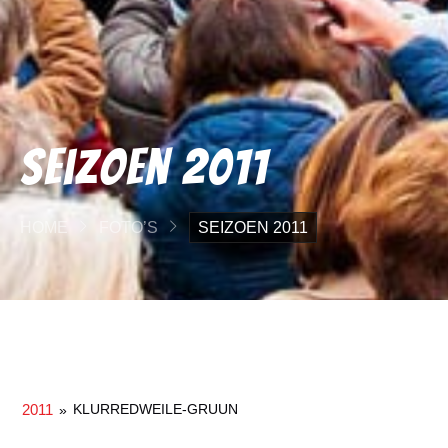
Seizoen 2011
HOME
FOTO’S
SEIZOEN 2011
2011
KLURREDWEILE-GRUUN
»