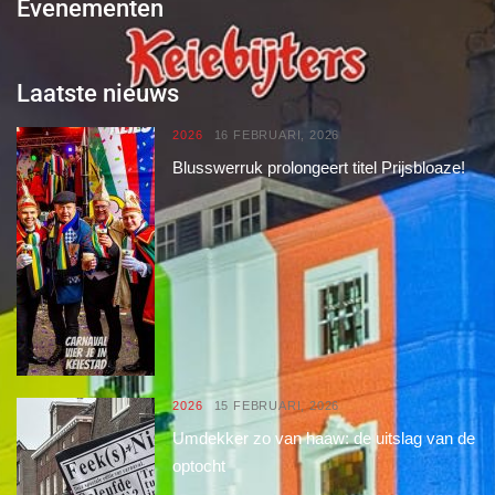
Evenementen
Laatste nieuws
2026
16 FEBRUARI, 2026
Blusswerruk prolongeert titel Prijsbloaze!
2026
15 FEBRUARI, 2026
Umdekker zo van haaw: de uitslag van de
optocht