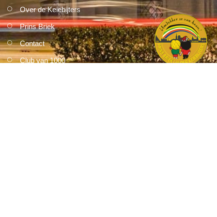
Over de Keiebijters
Prins Briek
Contact
Club van 1000
Pers
Aanmelding Club van 1000 der Keiebijters
Privacyreglement
Correspondentie kan gericht worden aan:
Keiebijters Stichting