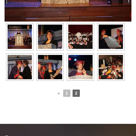
◄
1
2