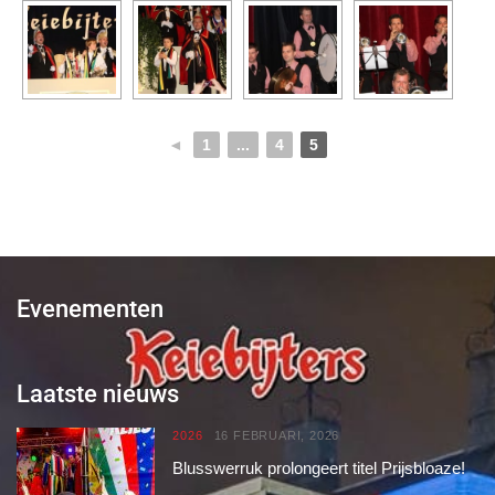
◄
1
...
4
5
Evenementen
Laatste nieuws
2026
16 FEBRUARI, 2026
Blusswerruk prolongeert titel Prijsbloaze!