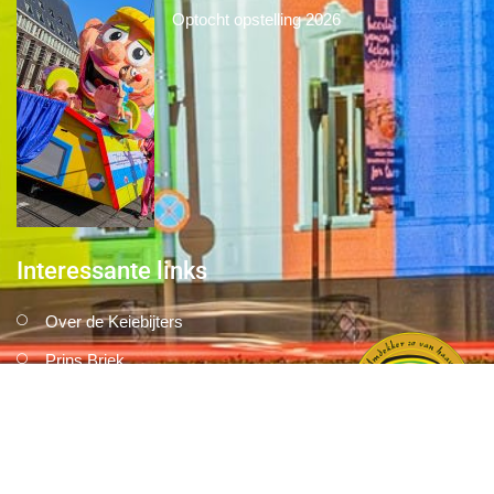
Optocht opstelling 2026
Interessante links
Over de Keiebijters
Prins Briek
Contact
Club van 1000
Pers