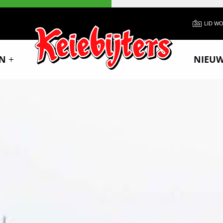
LID W
N
NIEU