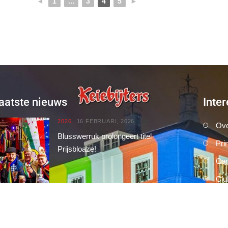
◄
1
...
3
4
5
►
aatste nieuws
Inter
2026
16 FEBRUARI, 2026
Ove
Blusswerruk prolongeert titel
Pri
Prijsbloaze!
Con
Clu