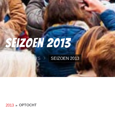
Seizoen 2013
HOME
FOTO’S
SEIZOEN 2013
2013
OPTOCHT
»