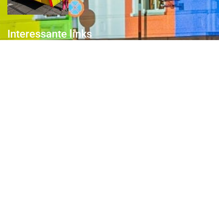
Interessante links
Over de Keiebijters
Prins Briek
Contact
Club van 1000
Pers
Aanmelding Club van 1000 der Keiebijters
Privacyreglement