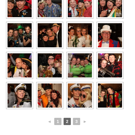
◄
1
2
3
►