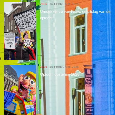
2026
15 FEBRUARI, 2026
Umdekker zo van haaw: de uitslag van de
optocht
2026
15 FEBRUARI, 2026
Optocht opstelling 2026