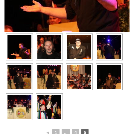
◄
1
...
4
5