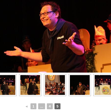
◄
1
...
4
5