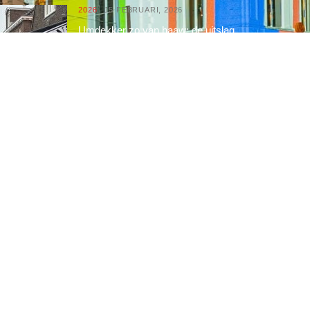
2026
15 FEBRUARI, 2026
Umdekker zo van haaw: de uitslag
van de optocht
2026
15 FEBRUARI, 2026
Optocht opstelling 2026