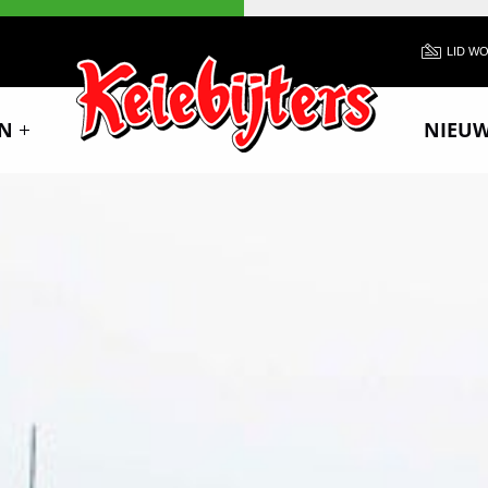
LID W
N
NIEU