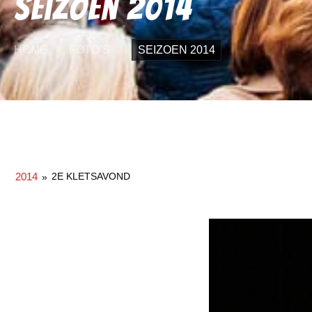
Seizoen 2014
HOME
FOTO’S
SEIZOEN 2014
2014
2E KLETSAVOND
»