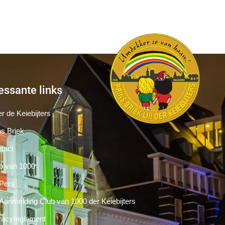
essante links
r de Keiebijters
ns Briek
tact
b van 1000
Pers
Aanmelding Club van 1000 der Keiebijters
vacyreglement