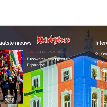
aatste nieuws
Inter
2026
16 FEBRUARI, 2026
Ove
Blusswerruk prolongeert titel
Pri
Prijsbloaze!
Con
Clu
Pri