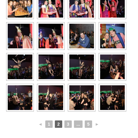
◄
1
2
3
...
5
►