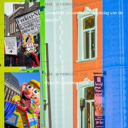
2026
15 FEBRUARI, 2026
Umdekker zo van haaw: de uitslag van de
optocht
2026
15 FEBRUARI, 2026
Optocht opstelling 2026