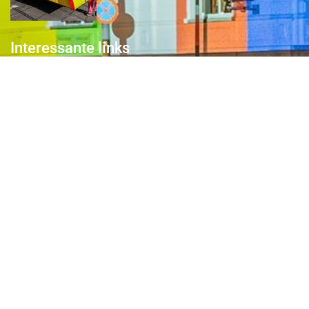
Interessante links
Over de Keiebijters
Prins Briek
Contact
Club van 1000
Pers
Aanmelding Club van 1000 der Keiebijters
Privacyreglement