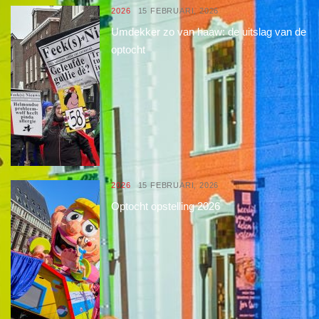
2026
15 FEBRUARI, 2026
Umdekker zo van haaw: de uitslag van de
optocht
2026
15 FEBRUARI, 2026
Optocht opstelling 2026