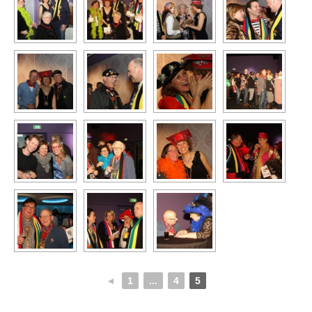
◄
1
...
4
5