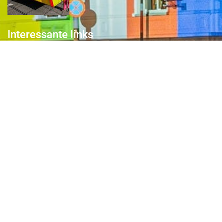
Interessante links
Over de Keiebijters
Prins Briek
Contact
Club van 1000
Pers
Aanmelding Club van 1000 der Keiebijters
Privacyreglement