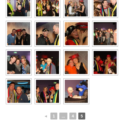
◄
1
...
4
5