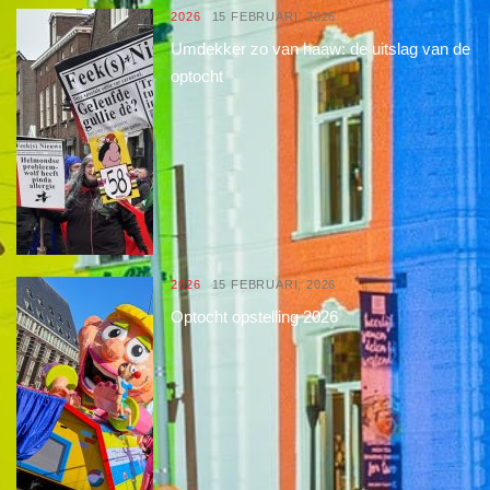
2026
15 FEBRUARI, 2026
Umdekker zo van haaw: de uitslag van de
optocht
2026
15 FEBRUARI, 2026
Optocht opstelling 2026