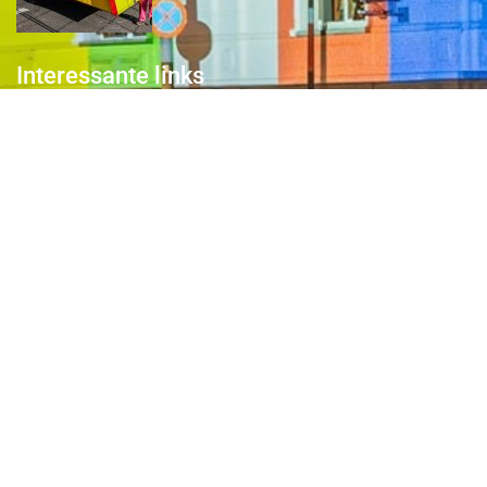
Interessante links
Over de Keiebijters
Prins Briek
Contact
Club van 1000
Pers
Aanmelding Club van 1000 der Keiebijters
Privacyreglement